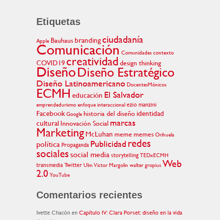
Etiquetas
ciudadanía
branding
Bauhaus
Apple
Comunicación
Comunidades
contexto
creatividad
COVID19
design thinking
Diseño
Diseño Estratégico
Diseño Latinoamericano
DocentesMónicos
ECMH
El Salvador
educación
ezio manzini
emprendedurismo
enfoque interaccional
Facebook
identidad
historia del diseño
Google
marcas
cultural
Innovación Social
Marketing
McLuhan
meme
memes
Orihuela
redes
Publicidad
política
Propaganda
sociales
social media
storytelling
TEDxECMH
Web
transmedia
Twitter
Ulm
Victor Margolin
walter gropius
2.0
YouTube
Comentarios recientes
Ivette Chacón
en
Capítulo IV: Clara Porset: diseño en la vida