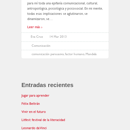
para mí toda una epifanía comunicacional, cultural,
antropológica, psicológica y psicosocial. En mi mente,
todas esas implicaciones se aglutinaron, se
dinamizaron, se
…
Leer más ›
Eva Cruz
14 Mar 2013
Comunicación
comunicación persuasiva
,
factor humano
,
Mandela
Entradas recientes
Jugar para aprender
Félix Beltrán
Vivir en el futuro
Litfest: festival de la literacidad
Leonardo da Vinci