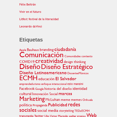
Félix Beltrán
Vivir en el futuro
Litfest: festival de la literacidad
Leonardo da Vinci
Etiquetas
ciudadanía
branding
Bauhaus
Apple
Comunicación
Comunidades
contexto
creatividad
COVID19
design thinking
Diseño
Diseño Estratégico
Diseño Latinoamericano
DocentesMónicos
ECMH
El Salvador
educación
ezio manzini
emprendedurismo
enfoque interaccional
Facebook
identidad
historia del diseño
Google
marcas
cultural
Innovación Social
Marketing
McLuhan
meme
memes
Orihuela
redes
Publicidad
política
Propaganda
sociales
social media
storytelling
TEDxECMH
Web
transmedia
Twitter
Ulm
Victor Margolin
walter gropius