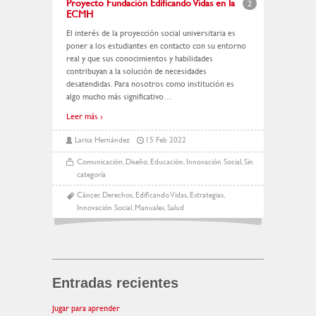
Proyecto Fundación Edificando Vidas en la
2
ECMH
El interés de la proyección social universitaria es
poner a los estudiantes en contacto con su entorno
real y que sus conocimientos y habilidades
contribuyan a la solución de necesidades
desatendidas. Para nosotros como institución es
algo mucho más significativo
…
Leer más ›
Larisa Hernández
15 Feb 2022
Comunicación
,
Diseño
,
Educación
,
Innovación Social
,
Sin
categoría
Cáncer
,
Derechos
,
Edificando Vidas
,
Estrategias
,
Innovación Social
,
Manuales
,
Salud
Entradas recientes
Jugar para aprender