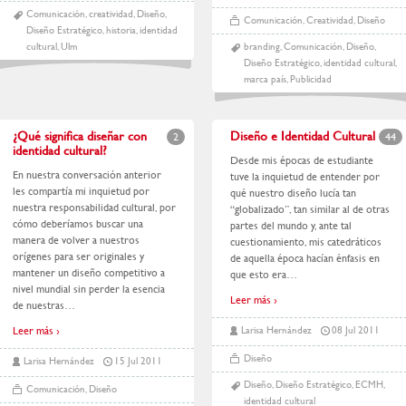
Comunicación
,
creatividad
,
Diseño
,
Comunicación
,
Creatividad
,
Diseño
Diseño Estratégico
,
historia
,
identidad
cultural
,
Ulm
branding
,
Comunicación
,
Diseño
,
Diseño Estratégico
,
identidad cultural
,
marca país
,
Publicidad
¿Qué significa diseñar con
Diseño e Identidad Cultural
2
44
identidad cultural?
Desde mis épocas de estudiante
En nuestra conversación anterior
tuve la inquietud de entender por
les compartía mi inquietud por
qué nuestro diseño lucía tan
nuestra responsabilidad cultural, por
“globalizado”, tan similar al de otras
cómo deberíamos buscar una
partes del mundo y, ante tal
manera de volver a nuestros
cuestionamiento, mis catedráticos
orígenes para ser originales y
de aquella época hacían énfasis en
mantener un diseño competitivo a
que esto era
…
nivel mundial sin perder la esencia
Leer más ›
de nuestras
…
Leer más ›
Larisa Hernández
08 Jul 2011
Diseño
Larisa Hernández
15 Jul 2011
Diseño
,
Diseño Estratégico
,
ECMH
,
Comunicación
,
Diseño
identidad cultural