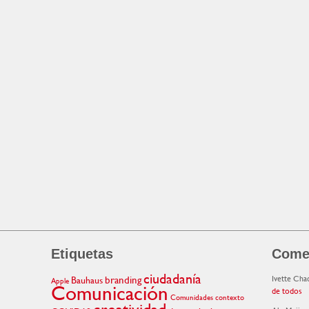
Etiquetas
Comen
ciudadanía
branding
Ivette Cha
Bauhaus
Apple
Comunicación
de todos
Comunidades
contexto