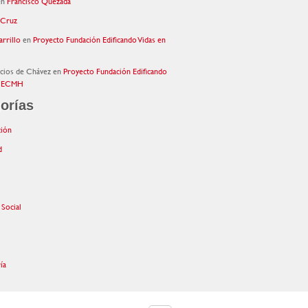
en
Francisco Quezada
 Cruz
arrillo
en
Proyecto Fundación Edificando Vidas en
acios de Chávez
en
Proyecto Fundación Edificando
la ECMH
orías
ión
d
 Social
ía