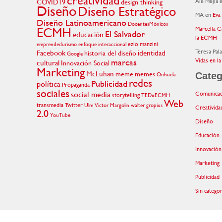
creatividad
Ale Mejia
COVID19
design thinking
Diseño
Diseño Estratégico
MA
en
Eva
Diseño Latinoamericano
DocentesMónicos
ECMH
Marcella C
El Salvador
educación
la ECMH
ezio manzini
emprendedurismo
enfoque interaccional
Teresa Pal
Facebook
identidad
historia del diseño
Google
Vidas en 
marcas
cultural
Innovación Social
Marketing
McLuhan
meme
memes
Categ
Orihuela
redes
Publicidad
política
Propaganda
sociales
social media
Comunicac
storytelling
TEDxECMH
Web
transmedia
Twitter
Ulm
Victor Margolin
walter gropius
Creativida
2.0
YouTube
Diseño
Educación
Innovación
Marketing
Publicidad
Sin categor