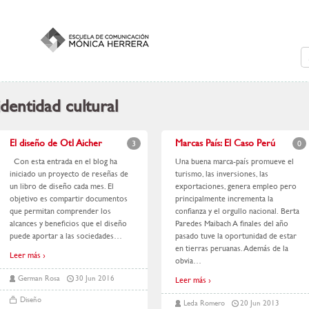
identidad cultural
El diseño de Otl Aicher
Marcas País: El Caso Perú
3
0
Con esta entrada en el blog ha
Una buena marca-país promueve el
iniciado un proyecto de reseñas de
turismo, las inversiones, las
un libro de diseño cada mes. El
exportaciones, genera empleo pero
objetivo es compartir documentos
principalmente incrementa la
que permitan comprender los
confianza y el orgullo nacional. Berta
alcances y beneficios que el diseño
Paredes Maibach A finales del año
puede aportar a las sociedades
…
pasado tuve la oportunidad de estar
en tierras peruanas. Además de la
Leer más ›
obvia
…
German Rosa
30 Jun 2016
Leer más ›
Diseño
Leda Romero
20 Jun 2013