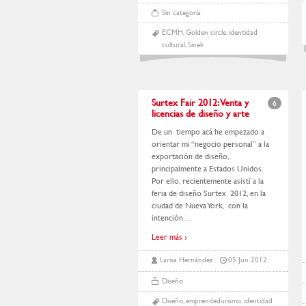
Sin categoría
ECMH
,
Golden circle
,
identidad
cultural
,
Sinek
Surtex Fair 2012: Venta y
6
licencias de diseño y arte
De un tiempo acá he empezado a
orientar mi “negocio personal” a la
exportación de diseño,
principalmente a Estados Unidos.
Por ello, recientemente asistí a la
feria de diseño Surtex 2012, en la
ciudad de Nueva York, con la
intención
…
Leer más ›
Larisa Hernández
05 Jun 2012
Diseño
Diseño
,
emprendedurismo
,
identidad