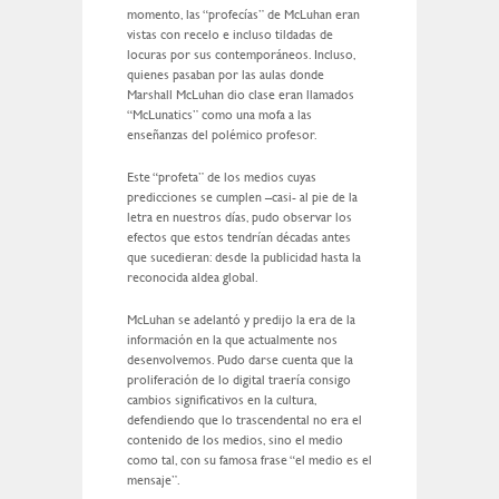
momento, las “profecías” de McLuhan eran
vistas con recelo e incluso tildadas de
locuras por sus contemporáneos. Incluso,
quienes pasaban por las aulas donde
Marshall McLuhan dio clase eran llamados
“McLunatics” como una mofa a las
enseñanzas del polémico profesor.
Este “profeta” de los medios cuyas
predicciones se cumplen –casi- al pie de la
letra en nuestros días, pudo observar los
efectos que estos tendrían décadas antes
que sucedieran: desde la publicidad hasta la
reconocida aldea global.
McLuhan se adelantó y predijo la era de la
información en la que actualmente nos
desenvolvemos. Pudo darse cuenta que la
proliferación de lo digital traería consigo
cambios significativos en la cultura,
defendiendo que lo trascendental no era el
contenido de los medios, sino el medio
como tal, con su famosa frase “el medio es el
mensaje”.