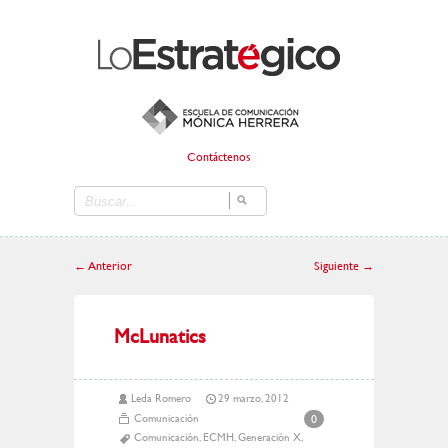
Contáctenos
←
Anterior
Siguiente
→
McLunatics
Leda Romero
29 marzo, 2012
Comunicación
0
Comunicación
,
ECMH
,
Generación X
,