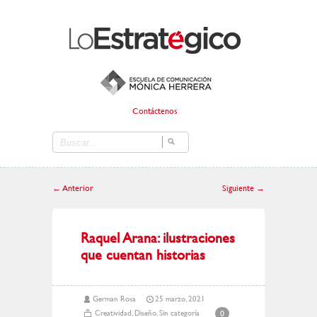
Contáctenos
←
Anterior
Siguiente
→
Raquel Arana: ilustraciones
que cuentan historias
German Rosa
25 marzo, 2021
Creatividad
,
Diseño
,
Sin categoría
0