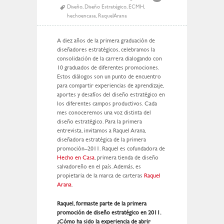
Diseño
,
Diseño Estratégico
,
ECMH
,
hechoencasa
,
RaquelArana
A diez años de la primera graduación de
diseñadores estratégicos, celebramos la
consolidación de la carrera dialogando con
10 graduados de diferentes promociones.
Estos diálogos son un punto de encuentro
para compartir experiencias de aprendizaje,
aportes y desafíos del diseño estratégico en
los diferentes campos productivos. Cada
mes conoceremos una voz distinta del
diseño estratégico. Para la primera
entrevista, invitamos a Raquel Arana,
diseñadora estratégica de la primera
promoción–2011. Raquel es cofundadora de
Hecho en Casa
, primera tienda de diseño
salvadoreño en el país. Además, es
propietaria de la marca de carteras
Raquel
Arana
.
Raquel, formaste parte de la primera
promoción de diseño estratégico en 2011.
¿Cómo ha sido la experiencia de abrir