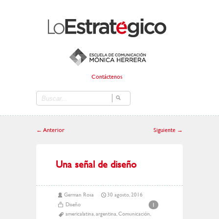
Contáctenos
←
Anterior
Siguiente
→
Una señal de diseño
German Rosa
30 agosto, 2016
Diseño
1
americalatina
,
argentina
,
Comunicación
,