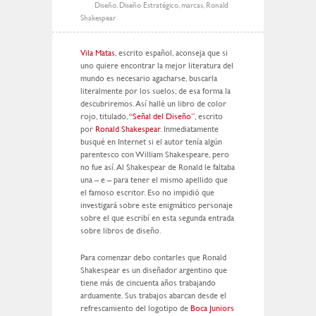
Diseño
,
Diseño Estratégico
,
marcas
,
Ronald
Shakespear
Vila Matas
, escrito español, aconseja que si
uno quiere encontrar la mejor literatura del
mundo es necesario agacharse, buscarla
literalmente por los suelos; de esa forma la
descubriremos. Así hallé un libro de color
rojo, titulado,
“Señal del Diseño”
, escrito
por
Ronald Shakespear
. Inmediatamente
busqué en Internet si el autor tenía algún
parentesco con William Shakespeare, pero
no fue así. Al Shakespear de Ronald le faltaba
una – e – para tener el mismo apellido que
el famoso escritor. Eso no impidió que
investigará sobre este enigmático personaje
sobre el que escribí en esta segunda entrada
sobre libros de diseño.
Para comenzar debo contarles que Ronald
Shakespear es un diseñador argentino que
tiene más de cincuenta años trabajando
arduamente. Sus trabajos abarcan desde el
refrescamiento del logotipo de
Boca Juniors