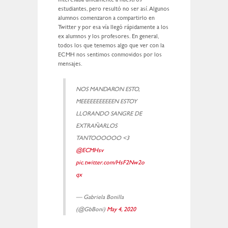
estudiantes, pero resultó no ser así. Algunos
alumnos comenzaron a compartirlo en
Twitter y por esa vía llegó rápidamente a los
ex alumnos y los profesores. En general,
todos los que tenemos algo que ver con la
ECMH nos sentimos conmovidos por los
mensajes.
NOS MANDARON ESTO,
MEEEEEEEEEEEN ESTOY
LLORANDO SANGRE DE
EXTRAÑARLOS
TANTOOOOOO <3
@ECMHsv
pic.twitter.com/HsF2Nw2o
qx
— Gabriela Bonilla
(@GbBoni)
May 4, 2020