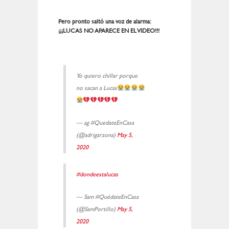
Pero pronto saltó una voz de alarma:
¡¡¡LUCAS NO APARECE EN EL VIDEO!!!
Yo quiero chillar porque
no sacan a Lucas
— ag #QuedateEnCasa
(@adrigarzona)
May 5,
2020
#dondeestalucas
— Sam #QuédateEnCasa
(@SamPortillo)
May 5,
2020