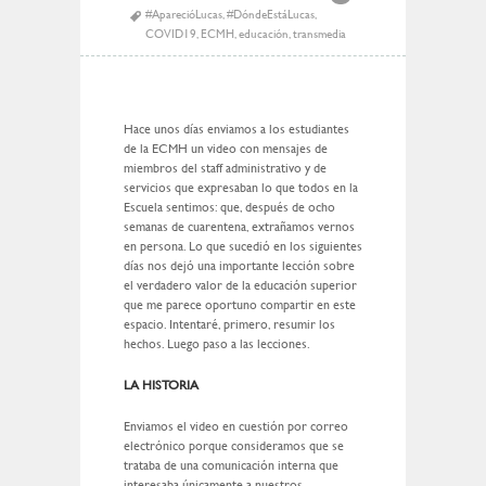
#AparecióLucas
,
#DóndeEstáLucas
,
COVID19
,
ECMH
,
educación
,
transmedia
Hace unos días enviamos a los estudiantes
de la ECMH un video con mensajes de
miembros del staff administrativo y de
servicios que expresaban lo que todos en la
Escuela sentimos: que, después de ocho
semanas de cuarentena, extrañamos vernos
en persona. Lo que sucedió en los siguientes
días nos dejó una importante lección sobre
el verdadero valor de la educación superior
que me parece oportuno compartir en este
espacio. Intentaré, primero, resumir los
hechos. Luego paso a las lecciones.
LA HISTORIA
Enviamos el video en cuestión por correo
electrónico porque consideramos que se
trataba de una comunicación interna que
interesaba únicamente a nuestros