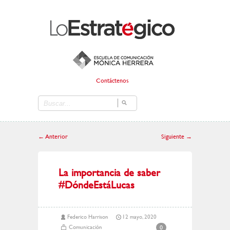
Contáctenos
←
Anterior
Siguiente
→
La importancia de saber
#DóndeEstáLucas
Federico Harrison
12 mayo, 2020
Comunicación
0