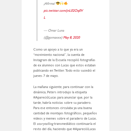
¡Afirma!
pic.twitter.com/jnL02Oq0V
L
— Omar Luna
(@gomaxxx)
May 8, 2020
Como un apoyo a lo que ya era un
“movimiento nacional”, la cuenta de
Instagram de la Escuela recopiló fotografías
de ex alumnos con Lucas que estos estaban
publicando en Twitter. Todo esto sucedió el
jueves 7 de mayo.
La mañana siguiente, para continuar con la
dinámica, Peters introdujo la etiqueta
#AparecióLucas para anunciar que, por la
tarde, habría noticias sobre su paradero.
Para ese entonces circulaba ya una buena
cantidad de montajes fotográficos, pequeños
videos y memes sobre el paradero de Lucas.
El
storytelling
transmediático continuaría el
resto del día, haciendo que #AparecióLucas