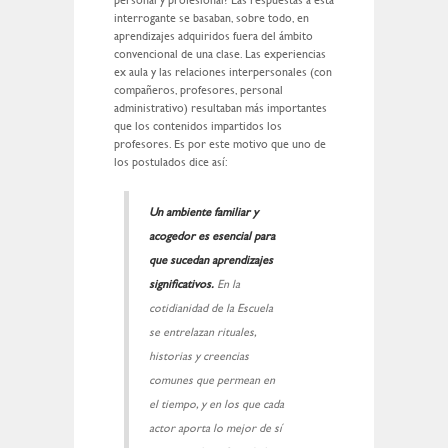
personal y profesional? Las respuestas a esta
interrogante se basaban, sobre todo, en
aprendizajes adquiridos fuera del ámbito
convencional de una clase. Las experiencias
ex aula y las relaciones interpersonales (con
compañeros, profesores, personal
administrativo) resultaban más importantes
que los contenidos impartidos los
profesores. Es por este motivo que uno de
los postulados dice así:
Un ambiente familiar y
acogedor es esencial para
que sucedan aprendizajes
significativos.
En la
cotidianidad de la Escuela
se entrelazan rituales,
historias y creencias
comunes que permean en
el tiempo, y en los que cada
actor aporta lo mejor de sí