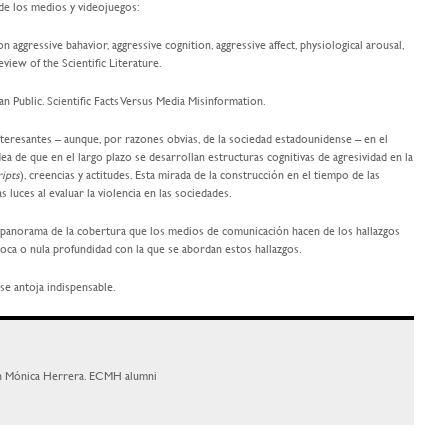
de los medios y videojuegos:
on aggressive bahavior, aggressive cognition, aggressive affect, physiological arousal,
view of the Scientific Literature.
 Public. Scientific Facts Versus Media Misinformation.
teresantes – aunque, por razones obvias, de la sociedad estadounidense – en el
dea de que en el largo plazo se desarrollan estructuras cognitivas de agresividad en la
ripts
), creencias y actitudes. Esta mirada de la construcción en el tiempo de las
 luces al evaluar la violencia en las sociedades.
e panorama de la cobertura que los medios de comunicación hacen de los hallazgos
 poca o nula profundidad con la que se abordan estos hallazgos.
se antoja indispensable.
ón Mónica Herrera. ECMH alumni