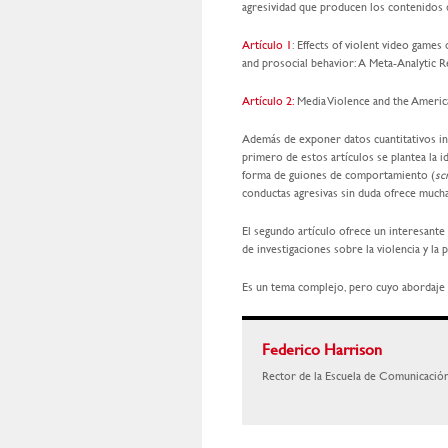
agresividad que producen los contenidos 
Artículo 1
: Effects of violent video games 
and prosocial behavior: A Meta-Analytic Re
Artículo 2:
Media Violence and the American
Además de exponer datos cuantitativos in
primero de estos artículos se plantea la i
forma de guiones de comportamiento (
sc
conductas agresivas sin duda ofrece muchas
El segundo artículo ofrece un interesant
de investigaciones sobre la violencia y la
Es un tema complejo, pero cuyo abordaje 
Federico Harrison
Rector de la Escuela de Comunicaci