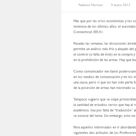
Federico Harrison
9 enero, 2013
Más que por las crisis económicas y los c
violencia de los últimos años: el asesinato
Connecticut, EEUU.
Pasadas las semanas, las discusiones alre
permite un análisis más frío y alejado de
el control (o falta de éste) en la compra
en la prohibición de las armas. Hay que bu
Como comunicador me llamó poderosamente 
en los medios de comunicación y en los 
una causa, pero sí que no han sido parte f
de la posesión de armas han mostrado su 
Tampoco sugiero que se culpe primordialm
la cantidad de estudios serios que hay al
académico. Sea por falta de “traducción” a
se conoce del tema. Sin embargo, esto no 
Para aquellos interesados en ir abordan
siguientes dos artículos de los Profesore