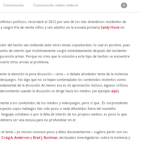
Comunicación
Comunicación
,
medios
,
violencia
0
onflictos políticos, recordaré el 2012 por uno de los más dramáticos incidentes de
 a sangre fría de veinte niños y seis adultos en la escuela primaria
Sandy Hook
en
dedor del hecho van cediendo ante otros temas coyunturales, lo cual es positivo, pues
l punto de interés que instintivamente surgió inmediatamente después del incidente:
 y posesión armas. Porque no creo que la solución a este tipo de hechos se encuentre
scarle otras aristas al problema.
la atención la poca discusión – seria – o debate alrededor tema de la violencia
videojuegos. No digo que no se hayan contemplado los contenidos violentos como
undamental de la discusión. Al menos esa es mi apreciación. Incluso, algunos críticos
descontento cuando la discusión se dirige hacia los medios (un ejemplo
aquí
).
ente a los contenidos de los medios y videojuegos, pero sí que . Es sorprendente
 respecto cuyos hallazgos han sido poco o nada difundidos fuera del mundillo
l lenguaje cotidiano o por la falta de interés de los propios medios, es poco lo que
debiera ser una excusa para no profundizar en él.
do el tema – yo mismo conozco poco y debo documentarme – sugiero partir con los
s
Craig A. Anderson
y
Brad J. Bushman
, destacados investigadores sobre la violencia y