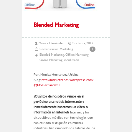
Blended Marketing
Mónica Hernández
9 octubre, 2012
Comunicación
,
Marketing
1
Blended Marketing
,
Offline Marketing
,
Online Marketing
,
social media
Por: Mónica Hernández Urbina
Blog:
http://marketrends.wordpress.com/
@MoHernandezU
¿Cuántos de nosotros vemos en el
periódico una noticia interesante e
inmediatamente buscamos un vídeo o
información en Internet?
Internet y los
dispositivos móviles son tecnologías que
han causado disrupción en muchas
industrias, han cambiado los hábitos de los