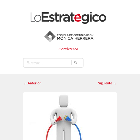
Contáctenos
←
Anterior
Siguiente
→