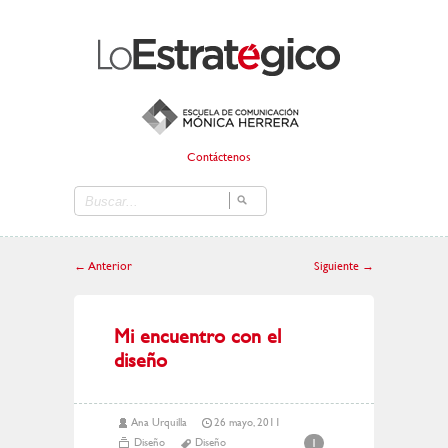
Contáctenos
←
Anterior
Siguiente
→
Mi encuentro con el
diseño
Ana Urquilla
26 mayo, 2011
Diseño
Diseño
1